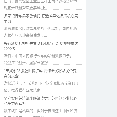
日前，泰兴城区工业园区在上海举办投资环境
说明会暨新型医疗器械(上...
多家银行布局家族信托 打造差异化品牌核心竞
争力
随着我国居民财富总量的不断增加，国内的私
人银行业务迎来快速发展...
央行新增抵押补充贷款1543亿元 新增规模或达
2000亿
近日，中国人民银行公布的最新数据显示，
2022年10月份，国家开发银...
“宝武系”A股版图将扩容 云海金属将从民企变
身为央企
潜伏近4年，宝武系旗下宝钢金属拟再斥资11 1
亿元取得镁行业龙头南...
坚守实体经济筑牢经济底盘！苏州制造业核心
竞争力再跃升
数字或许是枯燥的，但对于苏州这个中国经济