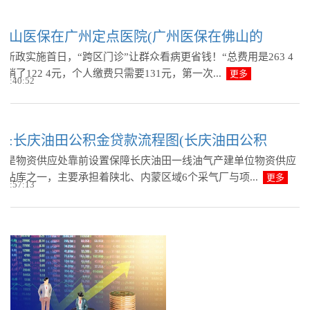
佛山医保在广州定点医院(广州医保在佛山的
”新政实施首日，“跨区门诊”让群众看病更省钱！“总费用是263 4
销了122 4元，个人缴费只需要131元，第一次...
更多
 12:40:52
报:长庆油田公积金贷款流程图(长庆油田公积
站是物资供应处靠前设置保障长庆油田一线油气产建单位物资供应
层站库之一，主要承担着陕北、内蒙区域6个采气厂与项...
更多
 10:57:13