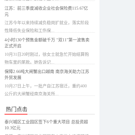
江苏：前三季度减收企业社会保险费115.67亿
元
江苏今年以来持续减负稳岗扩就业，落实阶段
性降低失业保险和工伤保...
4小时130个预售金额破千万 “双11”第一波售卖
正式开启
10月31日20时刚过，徐女士就急忙开始结算购
物车里的尾款。她告诉记...
保障2.66吨大闸蟹出口越南 南京海关助力江苏
外贸发展
10月27日上午，一批产自江苏宿迁，重约400
公斤的大闸蟹经南京海关所...
热门点击
泰兴城区工业园区签下6个重大项目 总投资超
10.3亿元