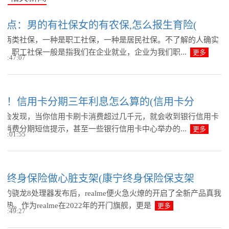
热点：男的有社保女的有农保,怎么报生育险(
有两类社保，一种是职工社保，一种是居民社保。不了解的人确实
混。职工社保一般是指我们在企业就业，企业为我们职...
更多
 15:47:07
点！信用卡分期三年利息怎么算的(信用卡分
人会发现，当你信用卡刷卡消费超过几千元，就会收到银行信用卡
的消费分期短信提示，甚至一些银行信用卡中心举办的...
更多
 16:01:55
宁终身保险做心脏支架(康宁终身保险保支架
代的骁龙8处理器发布后，realme便火急火燎的开启了全新产品真我
o的预热。作为realme在2022年的开门旗舰，更是
更多
 14:49:27