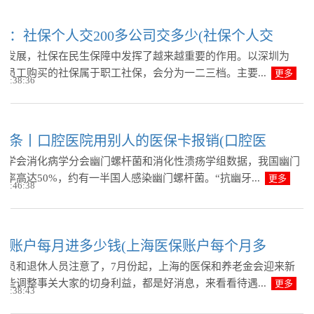
讯：社保个人交200多公司交多少(社保个人交
的发展，社保在民生保障中发挥了越来越重要的作用。以深圳为
给员工购买的社保属于职工社保，会分为一二三档。主要...
更多
 14:38:36
头条丨口腔医院用别人的医保卡报销(口腔医
医学会消化病学分会幽门螺杆菌和消化性溃疡学组数据，我国幽门
率高达50%，约有一半国人感染幽门螺杆菌。“抗幽牙...
更多
 14:46:38
保账户每月进多少钱(上海医保账户每个月多
人员和退休人员注意了，7月份起，上海的医保和养老金会迎来新
这些调整事关大家的切身利益，都是好消息，来看看待遇...
更多
 13:38:43