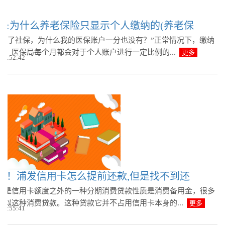
态:为什么养老保险只显示个人缴纳的(养老保
缴纳了社保，为什么我的医保账户一分也没有？”正常情况下，缴纳
后，医保局每个月都会对于个人账户进行一定比例的...
更多
 14:52:42
点！浦发信用卡怎么提前还款,但是找不到还
金是信用卡额度之外的一种分期消费贷款性质是消费备用金，很多
类似这种消费贷款。这种贷款它并不占用信用卡本身的...
更多
 13:55:41