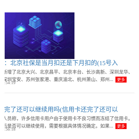
察：北京社保是当月扣还是下月扣的(15号入
台新增了北京大兴、北京昌平、北京丰台、长沙高新、深圳龙华、
、深圳宝安、苏州张家港、重庆渝北、杭州萧山、郑州...
更多
 13:54:19
还完了还可以继续用吗(信用卡还完了还可以
作人员称，许多信用卡用户由于使用卡不良习惯而冻结了信用卡。
结后是否可以继续使用，需要根据具体情况确定。如果...
更多
 12:56:18