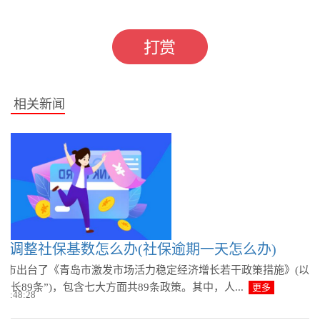
标签：
基本养老保险
失业保险
社会保险费
相关新闻
记调整社保基数怎么办(社保逾期一天怎么办)
岛市出台了《青岛市激发市场活力稳定经济增长若干政策措施》(以
增长89条”)，包含七大方面共89条政策。其中，人...
更多
 14:48:28