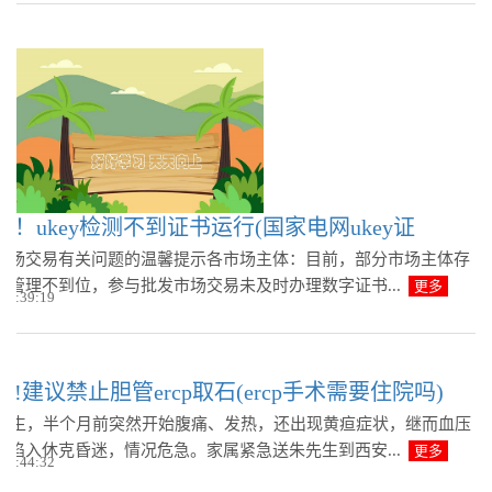
！ukey检测不到证书运行(国家电网ukey证
市场交易有关问题的温馨提示各市场主体：目前，部分市场主体存
码管理不到位，参与批发市场交易未及时办理数字证书...
更多
 10:39:19
!建议禁止胆管ercp取石(ercp手术需要住院吗)
朱先生，半个月前突然开始腹痛、发热，还出现黄疸症状，继而血压
，陷入休克昏迷，情况危急。家属紧急送朱先生到西安...
更多
 10:44:32