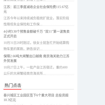
江苏：前三季度减收企业社会保险费115.67亿
元
江苏今年以来持续减负稳岗扩就业，落实阶段
性降低失业保险和工伤保...
4小时130个预售金额破千万 “双11”第一波售卖
正式开启
10月31日20时刚过，徐女士就急忙开始结算购
物车里的尾款。她告诉记...
保障2.66吨大闸蟹出口越南 南京海关助力江苏
外贸发展
10月27日上午，一批产自江苏宿迁，重约400
公斤的大闸蟹经南京海关所...
热门点击
泰兴城区工业园区签下6个重大项目 总投资超
10.3亿元