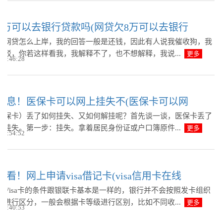
8万可以去银行贷款吗(网贷欠8万可以去银行
我网贷怎么上岸，我的回答一般是还钱，因此有人说我催收狗，我
反驳，你若这样看我，我解释不了，也不想解释，我说...
更多
 12:46:28
消息！医保卡可以网上挂失不(医保卡可以网
医保卡）丢了如何挂失、又如何解挂呢？首先谈一谈，医保卡丢了
何挂失。第一步：挂失。拿着居民身份证或户口簿原件...
更多
 12:54:52
看！网上申请visa借记卡(visa信用卡在线
理Visa卡的条件跟银联卡基本是一样的，银行并不会按照发卡组织
格进行区分，一般会根据卡等级进行区别，比如不同收...
更多
 11:40:53