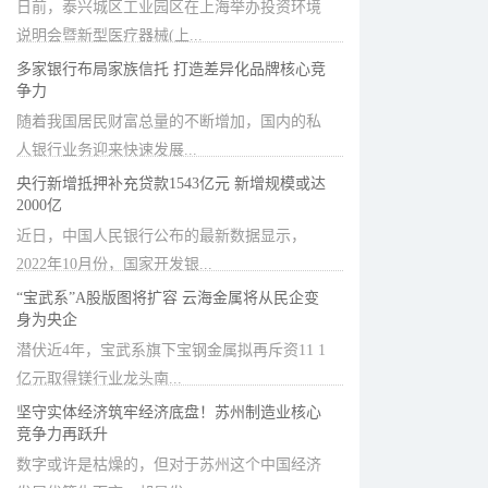
日前，泰兴城区工业园区在上海举办投资环境
说明会暨新型医疗器械(上...
多家银行布局家族信托 打造差异化品牌核心竞
争力
随着我国居民财富总量的不断增加，国内的私
人银行业务迎来快速发展...
央行新增抵押补充贷款1543亿元 新增规模或达
2000亿
近日，中国人民银行公布的最新数据显示，
2022年10月份，国家开发银...
“宝武系”A股版图将扩容 云海金属将从民企变
身为央企
潜伏近4年，宝武系旗下宝钢金属拟再斥资11 1
亿元取得镁行业龙头南...
坚守实体经济筑牢经济底盘！苏州制造业核心
竞争力再跃升
数字或许是枯燥的，但对于苏州这个中国经济