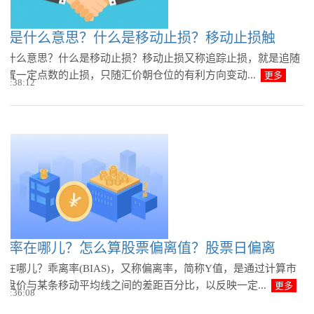
损是什么意思？什么是移动止损？移动止损触
是什么意思？什么是移动止损？移动止损又称追踪止损，就是追随
设置一定点数的止损，只随汇价朝仓位的有利方向变动...
更多
 09:38:12
离率在哪儿？怎么算股票偏离值？股票日偏离
率在哪儿？乖离率(BIAS)，又称偏离率，简称Y值，是通过计算市
收盘价与某条移动平均线之间的差距百分比，以反映一定...
更多
 09:36:08