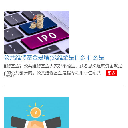
：公共维修基金是啥(公维金是什么 什么是
共维修基金？公共维修基金大家都不陌生，顾名思义这笔资金就是
房子的公共部分的。公共维修基金是指专项用于住宅共...
更多
 09:38:45