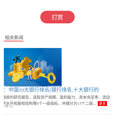
标签：
资本充足率
广州银行
盈利能力
相关新闻
察：中国10大银行排名(银行排名,十大银行的
券固收的研究报告，选取资产规模、盈利能力、资本充足率、流动
济水平和股权结构等6个一级指标，并细分为13个二级...
更多
 09:38:12