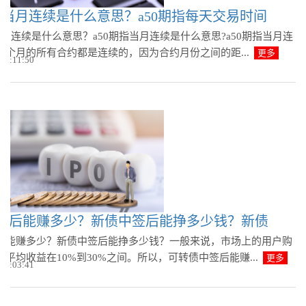
期指当月连续是什么意思？a50期指每天交易时间
当月连续是什么意思？a50期指当月连续是什么意思?a50期指当月连
一个月的所有合约都是连续的，因为合约月份之间的距...
更多
 08:11:50
签后能赚多少？新债中签后能挣多少钱？新债
后能赚多少？新债中签后能挣多少钱？一般来说，市场上的用户购
平均收益在10%到30%之间。所以，可转债中签后能赚...
更多
 08:03:41