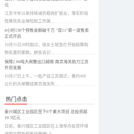
元
江苏今年以来持续减负稳岗扩就业，落实阶段
性降低失业保险和工伤保...
4小时130个预售金额破千万 “双11”第一波售卖
正式开启
10月31日20时刚过，徐女士就急忙开始结算购
物车里的尾款。她告诉记...
保障2.66吨大闸蟹出口越南 南京海关助力江苏
外贸发展
10月27日上午，一批产自江苏宿迁，重约400
公斤的大闸蟹经南京海关所...
热门点击
泰兴城区工业园区签下6个重大项目 总投资超
10.3亿元
日前，泰兴城区工业园区在上海举办投资环境
说明会暨新型医疗器械(上...